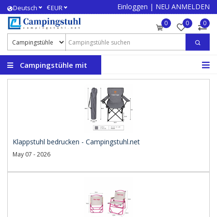
Einloggen
|
NEU ANMELDEN
€
Deutsch
EUR
0
0
0
Campingstühle mit
Logo
Klappstuhl bedrucken - Campingstuhl.net
May 07 - 2026